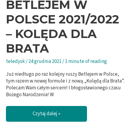
BETLEJEM W
POLSCE 2021/2022
– KOLĘDA DLA
BRATA
teledysk
/
24 grudnia 2021
/
1 minute of reading
Już niedługo po raz kolejny ruszy Betlejem w Polsce,
tym razem w nowej formule i z nową „Kolędą dla Brata”.
Polecam Wam całym sercem! I błogosławionego czasu
Bożego Narodzenia! W
Betlejem
Czytaj dalej »
w
Polsce