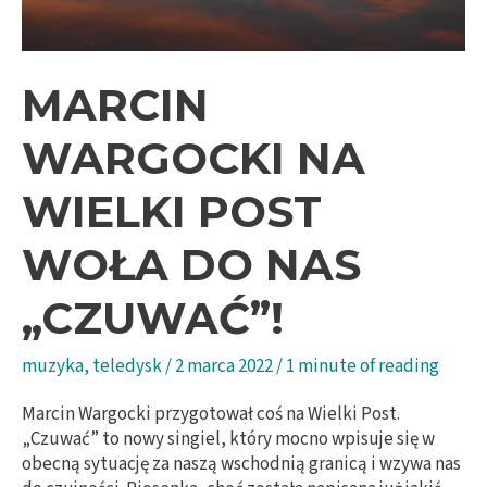
MARCIN
WARGOCKI NA
WIELKI POST
WOŁA DO NAS
„CZUWAĆ”!
muzyka
,
teledysk
/
2 marca 2022
/
1 minute of reading
Marcin Wargocki przygotował coś na Wielki Post.
„Czuwać” to nowy singiel, który mocno wpisuje się w
obecną sytuację za naszą wschodnią granicą i wzywa nas