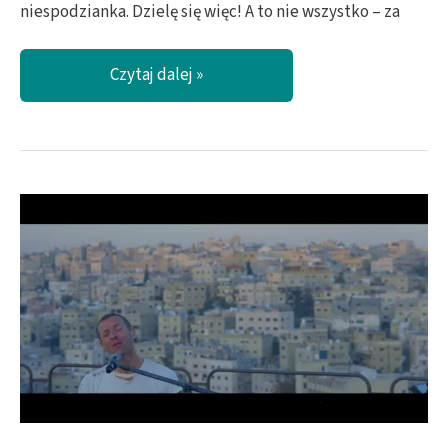
niespodzianka. Dzielę się więc! A to nie wszystko – za
Kawał
Czytaj dalej »
dobrego
uwielbienia
–
Holy
Ghost
/
Maverick
City
Music
/
TRIBL