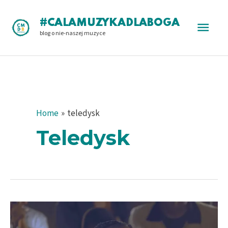
Skip
to
Main
#CALAMUZYKADLABOGA
content
blog o nie-naszej muzyce
Men
Home
teledysk
Teledysk