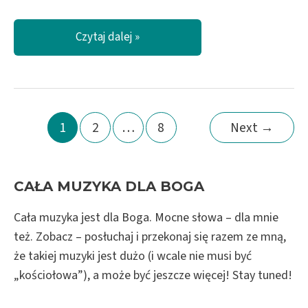
To
Czytaj dalej »
On
ma
władzę!
/
Crowder
Post
1
2
…
8
Next
→
–
pagination
Crushing
snakes
CAŁA MUZYKA DLA BOGA
Cała muzyka jest dla Boga. Mocne słowa – dla mnie
też. Zobacz – posłuchaj i przekonaj się razem ze mną,
że takiej muzyki jest dużo (i wcale nie musi być
„kościołowa”), a może być jeszcze więcej! Stay tuned!