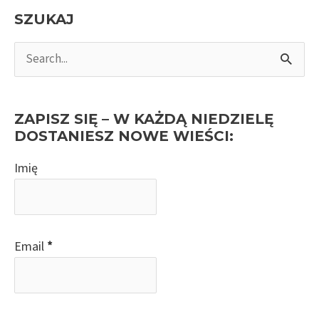
SZUKAJ
S
e
a
r
ZAPISZ SIĘ – W KAŻDĄ NIEDZIELĘ
c
DOSTANIESZ NOWE WIEŚCI:
h
Imię
f
o
r
:
Email
*