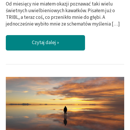
Od miesięcy nie miałem okazji poznawać taki wielu
świetnych uwielbieniowych kawałków. Pisałem już o
TRIBL, a teraz coś, co przenikło mnie do głębi. A
jednocześnie wybiło mnie ze schematów myślenia […]
Poruszające
Czytaj dalej »
uwielbienie!
Amen
Amen
prosto
z
Nigerii