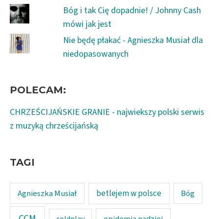
Bóg i tak Cię dopadnie! / Johnny Cash
mówi jak jest
Nie będę płakać - Agnieszka Musiał dla
niedopasowanych
POLECAM:
CHRZEŚCIJAŃSKIE GRANIE - najwiekszy polski serwis
z muzyką chrześcijańską
TAGI
Agnieszka Musiał
betlejem w polsce
Bóg
CCM
epidemia nadziei
coldplay