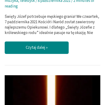
muzyka
,
teledysk
/
8 października 2021
/
2 minutes of
reading
Święty Józef potrzebuje męskiego grania! We czwartek,
7 października 2021 Kościół i Naród został zawierzony
najlepszemu Opiekunowi. I dlatego „Święty Józefie z
królewskiego rodu” idealnie pasuje na tę okazję. Nie
Męskie
Czytaj dalej »
Granie
dla
świętego
Józefa!