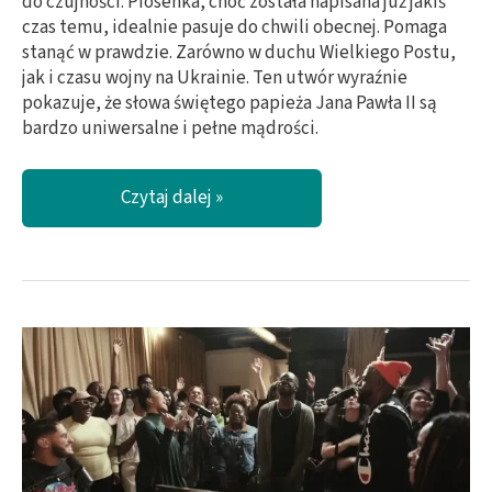
do czujności. Piosenka, choć została napisana już jakiś
czas temu, idealnie pasuje do chwili obecnej. Pomaga
stanąć w prawdzie. Zarówno w duchu Wielkiego Postu,
jak i czasu wojny na Ukrainie. Ten utwór wyraźnie
pokazuje, że słowa świętego papieża Jana Pawła II są
bardzo uniwersalne i pełne mądrości.
Marcin
Czytaj dalej »
Wargocki
na
Wielki
Post
woła
do
nas
„Czuwać”!