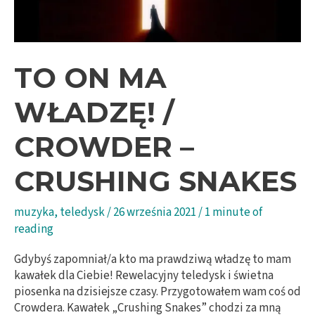
TO ON MA
WŁADZĘ! /
CROWDER –
CRUSHING SNAKES
muzyka
,
teledysk
/
26 września 2021
/
1 minute of
reading
Gdybyś zapomniał/a kto ma prawdziwą władzę to mam
kawałek dla Ciebie! Rewelacyjny teledysk i świetna
piosenka na dzisiejsze czasy. Przygotowałem wam coś od
Crowdera. Kawałek „Crushing Snakes” chodzi za mną