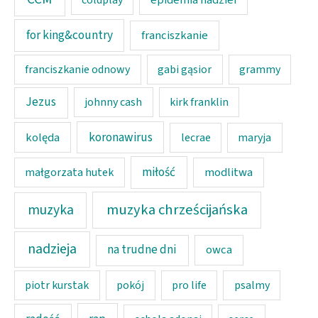
for king&country
franciszkanie
franciszkanie odnowy
gabi gąsior
grammy
Jezus
johnny cash
kirk franklin
koronawirus
kolęda
lecrae
maryja
miłość
modlitwa
małgorzata hutek
muzyka chrześcijańska
muzyka
nadzieja
na trudne dni
owca
piotr kurstak
pokój
pro life
psalmy