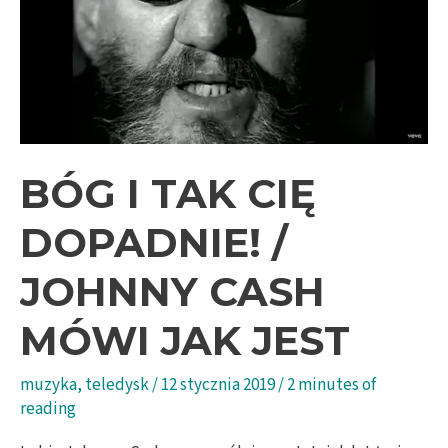
wspólnego?
/
Til
Kingdom
Come
BÓG I TAK CIĘ
DOPADNIE! /
JOHNNY CASH
MÓWI JAK JEST
muzyka
,
teledysk
/
12 stycznia 2019
/
2 minutes of
reading