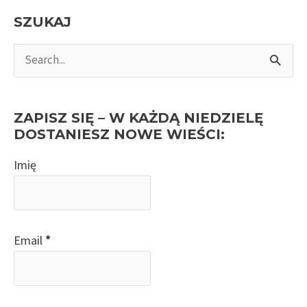
SZUKAJ
S
e
a
r
ZAPISZ SIĘ – W KAŻDĄ NIEDZIELĘ
c
DOSTANIESZ NOWE WIEŚCI:
h
Imię
f
o
r
:
Email
*