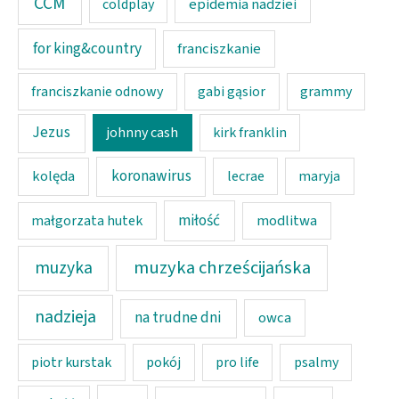
CCM
epidemia nadziei
coldplay
for king&country
franciszkanie
franciszkanie odnowy
gabi gąsior
grammy
Jezus
johnny cash
kirk franklin
koronawirus
kolęda
lecrae
maryja
miłość
modlitwa
małgorzata hutek
muzyka chrześcijańska
muzyka
nadzieja
na trudne dni
owca
piotr kurstak
pokój
pro life
psalmy