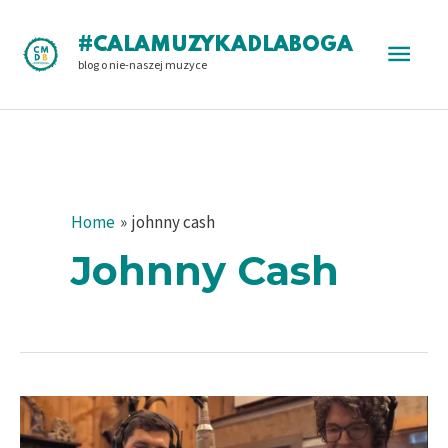
Skip
to
Main
#CALAMUZYKADLABOGA
content
blog o nie-naszej muzyce
Men
Home
johnny cash
Johnny Cash