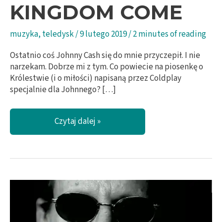
KINGDOM COME
muzyka
,
teledysk
/
9 lutego 2019
/
2 minutes of reading
Ostatnio coś Johnny Cash się do mnie przyczepił. I nie
narzekam. Dobrze mi z tym. Co powiecie na piosenkę o
Królestwie (i o miłości) napisaną przez Coldplay
specjalnie dla Johnnego? […]
Coldplay,
Czytaj dalej »
Johnny
Cash
i
Królestwo
Boże
–
co
mają