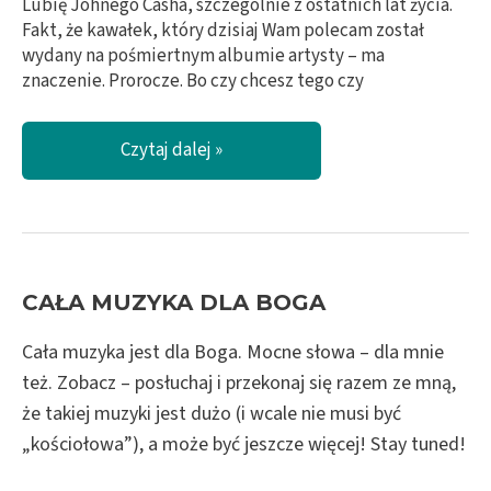
Lubię Johnego Casha, szczególnie z ostatnich lat życia.
Fakt, że kawałek, który dzisiaj Wam polecam został
wydany na pośmiertnym albumie artysty – ma
znaczenie. Prorocze. Bo czy chcesz tego czy
Bóg
Czytaj dalej »
i
tak
Cię
dopadnie!
/
Johnny
CAŁA MUZYKA DLA BOGA
Cash
mówi
Cała muzyka jest dla Boga. Mocne słowa – dla mnie
jak
też. Zobacz – posłuchaj i przekonaj się razem ze mną,
jest
że takiej muzyki jest dużo (i wcale nie musi być
„kościołowa”), a może być jeszcze więcej! Stay tuned!