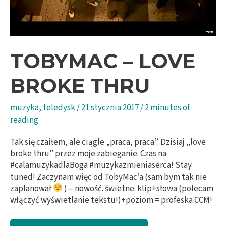
TOBYMAC – LOVE
BROKE THRU
muzyka
,
teledysk
/
21 stycznia 2017
/
2 minutes of
reading
Tak się czaiłem, ale ciągle „praca, praca”. Dzisiaj „love
broke thru” przez moje zabieganie. Czas na
#calamuzykadlaBoga #muzykazmieniaserca! Stay
tuned! Zaczynam więc od TobyMac’a (sam bym tak nie
zaplanował
) – nowość. świetne. klip+słowa (polecam
włączyć wyświetlanie tekstu!)+poziom = profeska CCM!