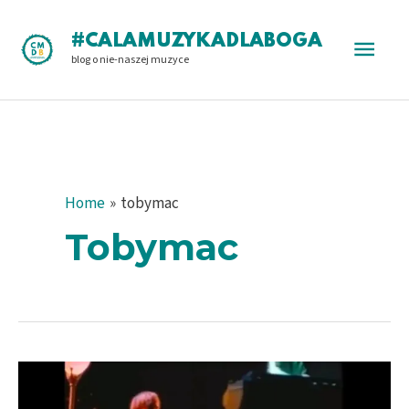
Skip
to
Main
#CALAMUZYKADLABOGA
content
blog o nie-naszej muzyce
Men
Home
tobymac
Tobymac