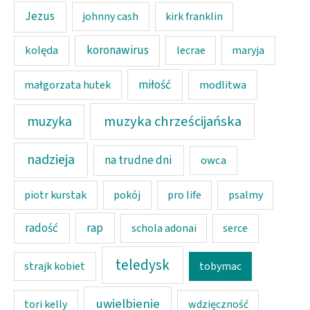
Jezus
johnny cash
kirk franklin
koronawirus
kolęda
lecrae
maryja
miłość
modlitwa
małgorzata hutek
muzyka chrześcijańska
muzyka
nadzieja
na trudne dni
owca
piotr kurstak
pokój
pro life
psalmy
rap
radość
schola adonai
serce
teledysk
strajk kobiet
tobymac
uwielbienie
tori kelly
wdzięczność