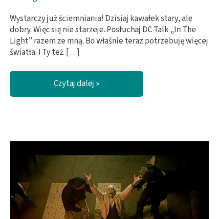
Wystarczy już ściemniania! Dzisiaj kawałek stary, ale
dobry. Więc się nie starzeje. Posłuchaj DC Talk „In The
Light” razem ze mną. Bo właśnie teraz potrzebuję więcej
światła. I Ty też. […]
Więcej
Czytaj dalej »
światła
poproszę!
/
DC
Talk
–
In
The
Light