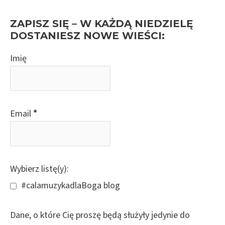
a
r
ZAPISZ SIĘ – W KAŻDĄ NIEDZIELĘ
c
DOSTANIESZ NOWE WIEŚCI:
h
Imię
f
o
r
:
Email
*
Wybierz listę(y):
#calamuzykadlaBoga blog
Dane, o które Cię proszę będą służyły jedynie do