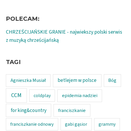
POLECAM:
CHRZEŚCIJAŃSKIE GRANIE - najwiekszy polski serwis
z muzyką chrześcijańską
TAGI
Agnieszka Musiał
betlejem w polsce
Bóg
CCM
epidemia nadziei
coldplay
for king&country
franciszkanie
franciszkanie odnowy
gabi gąsior
grammy