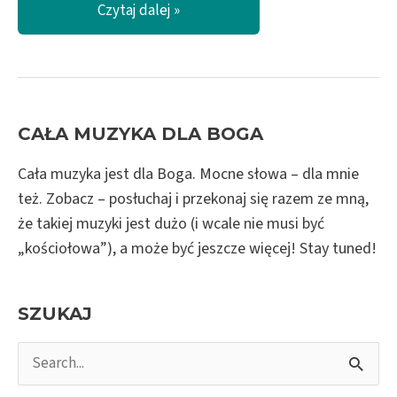
TobyMac
Czytaj dalej »
–
Love
Broke
Thru
CAŁA MUZYKA DLA BOGA
Cała muzyka jest dla Boga. Mocne słowa – dla mnie
też. Zobacz – posłuchaj i przekonaj się razem ze mną,
że takiej muzyki jest dużo (i wcale nie musi być
„kościołowa”), a może być jeszcze więcej! Stay tuned!
SZUKAJ
S
e