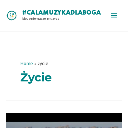
Skip
to
Main
#CALAMUZYKADLABOGA
content
blog o nie-naszej muzyce
Men
Home
życie
Życie