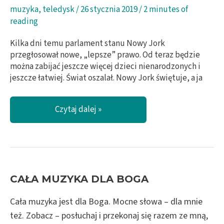
muzyka
,
teledysk
/
26 stycznia 2019
/
2 minutes of
reading
Kilka dni temu parlament stanu Nowy Jork
przegłosował nowe, „lepsze” prawo. Od teraz będzie
można zabijać jeszcze więcej dzieci nienarodzonych i
jeszcze łatwiej. Świat oszalał. Nowy Jork świętuje, a ja
Nowy
Czytaj dalej »
Jork
świętuje
a
ja
płaczę
/
CAŁA MUZYKA DLA BOGA
Lecrae
i
Cała muzyka jest dla Boga. Mocne słowa – dla mnie
Tori
też. Zobacz – posłuchaj i przekonaj się razem ze mną,