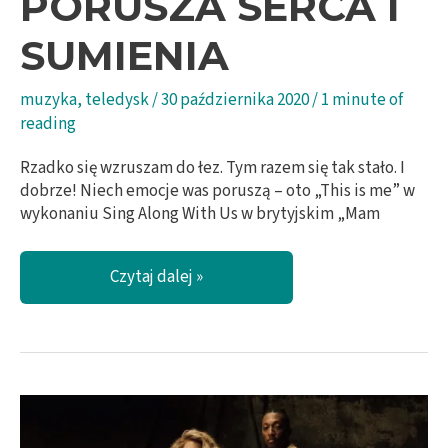
PORUSZA SERCA I
SUMIENIA
muzyka
,
teledysk
/
30 października 2020
/
1 minute of
reading
Rzadko się wzruszam do łez. Tym razem się tak stało. I
dobrze! Niech emocje was poruszą – oto „This is me” w
wykonaniu Sing Along With Us w brytyjskim „Mam
Oto
Czytaj dalej »
oni!
Brytyjski
Mam
Talent,
który
porusza
serca