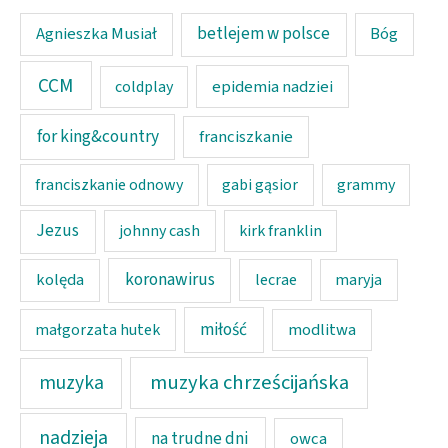
Agnieszka Musiał
betlejem w polsce
Bóg
CCM
epidemia nadziei
coldplay
for king&country
franciszkanie
franciszkanie odnowy
gabi gąsior
grammy
Jezus
johnny cash
kirk franklin
koronawirus
kolęda
lecrae
maryja
miłość
modlitwa
małgorzata hutek
muzyka chrześcijańska
muzyka
nadzieja
na trudne dni
owca