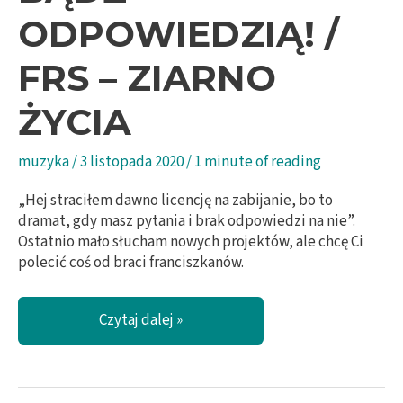
ODPOWIEDZIĄ! /
FRS – ZIARNO
ŻYCIA
muzyka
/
3 listopada 2020
/
1 minute of reading
„Hej straciłem dawno licencję na zabijanie, bo to
dramat, gdy masz pytania i brak odpowiedzi na nie”.
Ostatnio mało słucham nowych projektów, ale chcę Ci
polecić coś od braci franciszkanów.
Bądź
Czytaj dalej »
odpowiedzią!
/
FRS
–