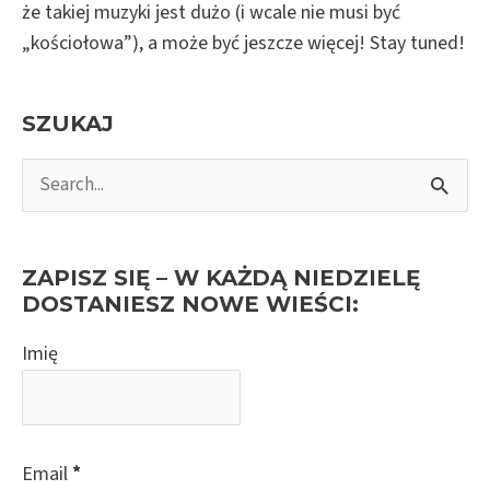
Kelly
że takiej muzyki jest dużo (i wcale nie musi być
za
„kościołowa”), a może być jeszcze więcej! Stay tuned!
życiem!
SZUKAJ
S
e
a
r
ZAPISZ SIĘ – W KAŻDĄ NIEDZIELĘ
c
DOSTANIESZ NOWE WIEŚCI:
h
Imię
f
o
r
:
Email
*