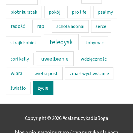
piotr kurstak
pokój
pro life
psalmy
rap
radość
schola adonai
serce
teledysk
strajk kobiet
tobymac
uwielbienie
tori kelly
wdzięczność
wiara
wielki post
zmartwychwstanie
życie
światło
Copyright © 2026
#calamuzykadlaBoga
blog o nie-naszej muzyce / cała muzyka dla Boga