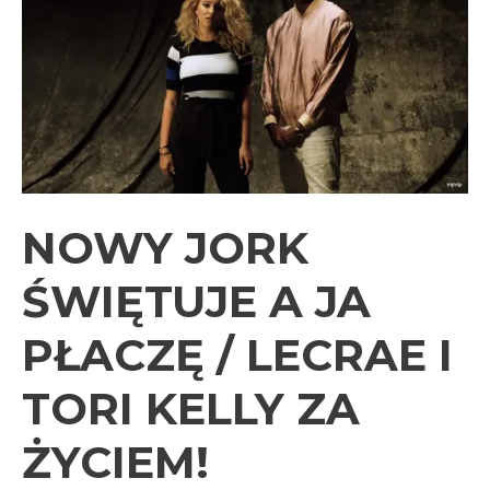
i
sumienia
NOWY JORK
ŚWIĘTUJE A JA
PŁACZĘ / LECRAE I
TORI KELLY ZA
ŻYCIEM!