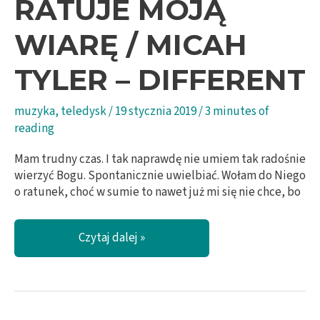
RATUJE MOJĄ
WIARĘ / MICAH
TYLER – DIFFERENT
muzyka
,
teledysk
/
19 stycznia 2019
/
3 minutes of
reading
Mam trudny czas. I tak naprawdę nie umiem tak radośnie
wierzyć Bogu. Spontanicznie uwielbiać. Wołam do Niego
o ratunek, choć w sumie to nawet już mi się nie chce, bo
Ta
Czytaj dalej »
piosenka
ratuje
moją
wiarę
/