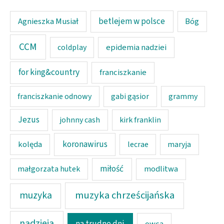
Agnieszka Musiał
betlejem w polsce
Bóg
CCM
epidemia nadziei
coldplay
for king&country
franciszkanie
franciszkanie odnowy
gabi gąsior
grammy
Jezus
johnny cash
kirk franklin
koronawirus
kolęda
lecrae
maryja
miłość
modlitwa
małgorzata hutek
muzyka chrześcijańska
muzyka
nadzieja
na trudne dni
owca