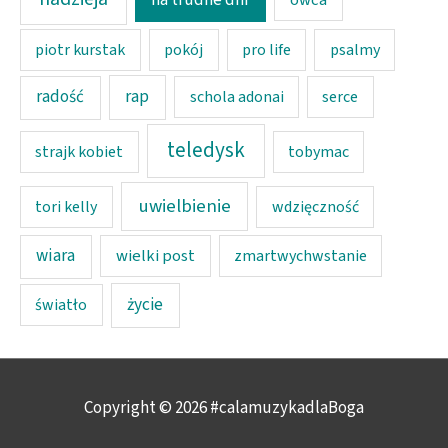
piotr kurstak
pokój
pro life
psalmy
rap
radość
schola adonai
serce
teledysk
strajk kobiet
tobymac
uwielbienie
tori kelly
wdzięczność
wiara
wielki post
zmartwychwstanie
życie
światło
Copyright © 2026
#calamuzykadlaBoga