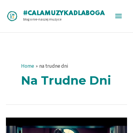
Skip
to
Main
#CALAMUZYKADLABOGA
content
blog o nie-naszej muzyce
Men
Home
na trudne dni
Na Trudne Dni