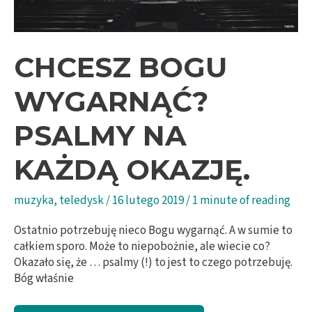
CHCESZ BOGU
WYGARNĄĆ?
PSALMY NA
KAŻDĄ OKAZJĘ.
muzyka
,
teledysk
/
16 lutego 2019
/
1 minute of reading
Ostatnio potrzebuję nieco Bogu wygarnąć. A w sumie to
całkiem sporo. Może to niepobożnie, ale wiecie co?
Okazało się, że … psalmy (!) to jest to czego potrzebuję.
Bóg właśnie