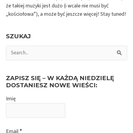
że takiej muzyki jest dużo (i wcale nie musi być
„kościołowa”), a może być jeszcze więcej! Stay tuned!
SZUKAJ
S
e
a
r
ZAPISZ SIĘ – W KAŻDĄ NIEDZIELĘ
c
DOSTANIESZ NOWE WIEŚCI:
h
Imię
f
o
r
:
Email
*