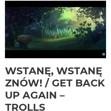
Micah
Tyler
–
Different
WSTANĘ, WSTANĘ
ZNÓW! / GET BACK
UP AGAIN –
TROLLS