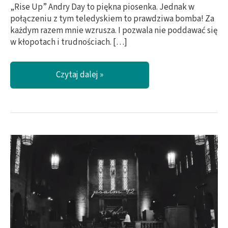
„Rise Up” Andry Day to piękna piosenka. Jednak w
połączeniu z tym teledyskiem to prawdziwa bomba! Za
każdym razem mnie wzrusza. I pozwala nie poddawać się
w kłopotach i trudnościach. […]
Podnieś
Czytaj dalej »
się!
Ten
teledysk
za
każdym
razem
mnie
wzrusza.