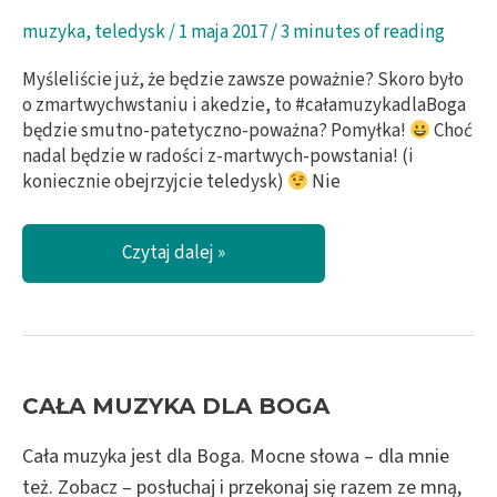
muzyka
,
teledysk
/
1 maja 2017
/
3 minutes of reading
Myśleliście już, że będzie zawsze poważnie? Skoro było
o zmartwychwstaniu i akedzie, to #całamuzykadlaBoga
będzie smutno-patetyczno-poważna? Pomyłka!
Choć
nadal będzie w radości z-martwych-powstania! (i
koniecznie obejrzyjcie teledysk)
Nie
Wstanę,
Czytaj dalej »
wstanę
znów!
/
Get
Back
Up
CAŁA MUZYKA DLA BOGA
Again
–
Cała muzyka jest dla Boga. Mocne słowa – dla mnie
Trolls
też. Zobacz – posłuchaj i przekonaj się razem ze mną,