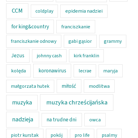
CCM
epidemia nadziei
coldplay
for king&country
franciszkanie
franciszkanie odnowy
gabi gąsior
grammy
Jezus
johnny cash
kirk franklin
koronawirus
kolęda
lecrae
maryja
miłość
modlitwa
małgorzata hutek
muzyka chrześcijańska
muzyka
nadzieja
na trudne dni
owca
piotr kurstak
pokój
pro life
psalmy