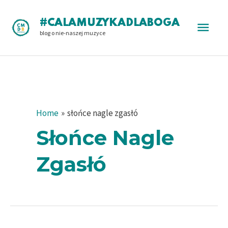
Skip
to
Main
#CALAMUZYKADLABOGA
content
blog o nie-naszej muzyce
Men
Home
słońce nagle zgasłó
Słońce Nagle
Zgasłó