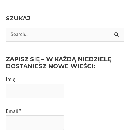
SZUKAJ
S
e
a
r
ZAPISZ SIĘ – W KAŻDĄ NIEDZIELĘ
c
DOSTANIESZ NOWE WIEŚCI:
h
Imię
f
o
r
:
Email
*