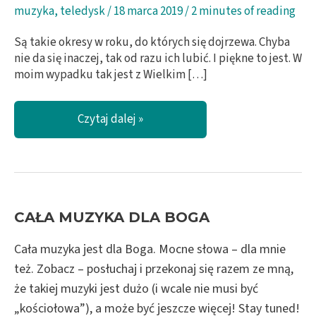
muzyka
,
teledysk
/
18 marca 2019
/
2 minutes of reading
Są takie okresy w roku, do których się dojrzewa. Chyba
nie da się inaczej, tak od razu ich lubić. I piękne to jest. W
moim wypadku tak jest z Wielkim […]
Podróż
Czytaj dalej »
po
pustyni
/
Słońce
nagle
zgasło
CAŁA MUZYKA DLA BOGA
Cała muzyka jest dla Boga. Mocne słowa – dla mnie
też. Zobacz – posłuchaj i przekonaj się razem ze mną,
że takiej muzyki jest dużo (i wcale nie musi być
„kościołowa”), a może być jeszcze więcej! Stay tuned!