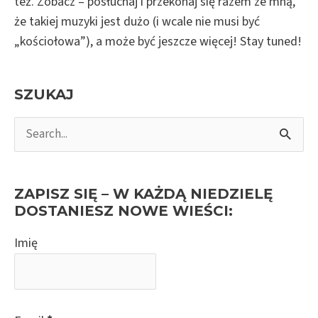
też. Zobacz – posłuchaj i przekonaj się razem ze mną,
że takiej muzyki jest dużo (i wcale nie musi być
„kościołowa”), a może być jeszcze więcej! Stay tuned!
SZUKAJ
S
e
a
r
ZAPISZ SIĘ – W KAŻDĄ NIEDZIELĘ
c
DOSTANIESZ NOWE WIEŚCI:
h
Imię
f
o
r
: