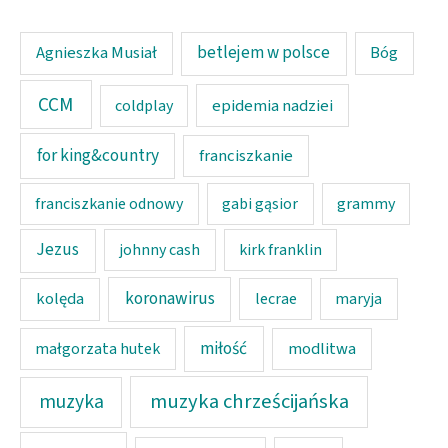
Agnieszka Musiał
betlejem w polsce
Bóg
CCM
epidemia nadziei
coldplay
for king&country
franciszkanie
franciszkanie odnowy
gabi gąsior
grammy
Jezus
johnny cash
kirk franklin
koronawirus
kolęda
lecrae
maryja
miłość
modlitwa
małgorzata hutek
muzyka chrześcijańska
muzyka