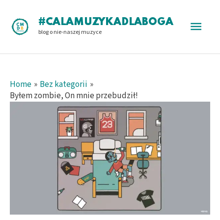
Skip
to
Main
#CALAMUZYKADLABOGA
content
blog o nie-naszej muzyce
Men
Home
Bez kategorii
Byłem zombie, On mnie przebudził!