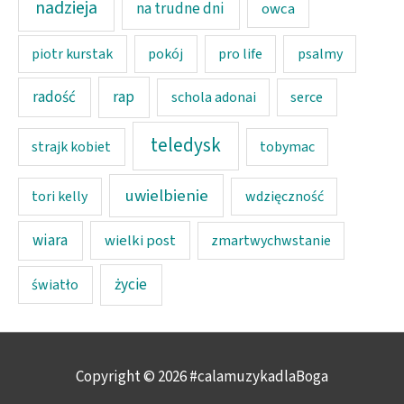
nadzieja
na trudne dni
owca
piotr kurstak
pokój
pro life
psalmy
rap
radość
schola adonai
serce
teledysk
strajk kobiet
tobymac
uwielbienie
tori kelly
wdzięczność
wiara
wielki post
zmartwychwstanie
życie
światło
Copyright © 2026
#calamuzykadlaBoga