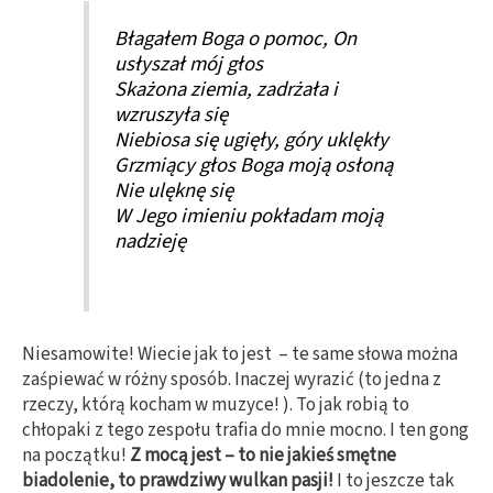
Błagałem Boga o pomoc, On
usłyszał mój głos
Skażona ziemia, zadrżała i
wzruszyła się
Niebiosa się ugięły, góry uklękły
Grzmiący głos Boga moją osłoną
Nie ulęknę się
W Jego imieniu pokładam moją
nadzieję
Niesamowite! Wiecie jak to jest – te same słowa można
zaśpiewać w różny sposób. Inaczej wyrazić (to jedna z
rzeczy, którą kocham w muzyce! ). To jak robią to
chłopaki z tego zespołu trafia do mnie mocno. I ten gong
na początku!
Z mocą jest – to nie jakieś smętne
biadolenie, to prawdziwy wulkan pasji!
I to jeszcze tak