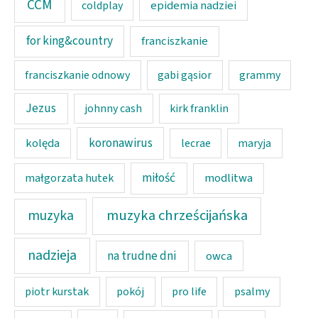
CCM
epidemia nadziei
coldplay
for king&country
franciszkanie
franciszkanie odnowy
gabi gąsior
grammy
Jezus
johnny cash
kirk franklin
koronawirus
kolęda
lecrae
maryja
miłość
modlitwa
małgorzata hutek
muzyka chrześcijańska
muzyka
nadzieja
na trudne dni
owca
piotr kurstak
pokój
pro life
psalmy