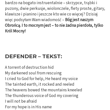
bardzo na bogato instruentalnie – skrzypce, trąbki i
puzony, dwie perkusje, wiolonczele, flety proste, gitary,
klawisze i pianino i jeszcze kto wie co więcej? Dzisiaj
więc podsyłam Wam wiadomość –
Bóg jest naszym
Obrońcą. I to mocnym jest – to nie żadna pierdoła, tylko
Król Mocny!
DEFENDER – TEKST:
A torrent of destruction hid
My darkened soul from rescuing
I cried to God for help, He heard my voice
The tainted earth, it rocked and reeled
The heavens bowed the mountains kneeled
The thunderous voice of God my covering
I will not be afraid
For my hope is in His name