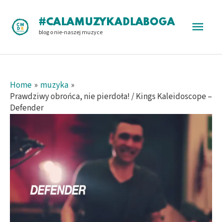
Skip
to
Main
#CALAMUZYKADLABOGA
content
blog o nie-naszej muzyce
Men
Home
muzyka
Prawdziwy obrońca, nie pierdoła! / Kings Kaleidoscope –
Defender