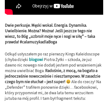
Dwie perkusje. Męski wokal. Energia. Dynamika.
Uwielbienie. Można? Można! Jeśli jeszcze tego nie
wiesz, to Bóg „uzbroił moje ręce i nogi w siłę” – taka
prawda! #calamuzykadlaBoga
Odkąd usłyszałem po raz pierwszy Kings Kaleidoscope
(chyba dzięki
blogowi
Piotra Żyłki – szkoda, że już
dawno nic nowego nie dodał) jestem pod wrażeniem jak
można uwielbiać Boga.
Radośnie, z mocą, na bogato a
jednocześnie nowocześnie i niesztampowo. W zasadzie
czego bym nie słuchał – jest super!
Ale do rzeczy! Na
„Defender” trafiłem ponownie dzięki… facebookowi,
który przypomniał mi, że dwa lata temu wrzuciłem
jutuba na mój profil. I tam był fragment tekstu: