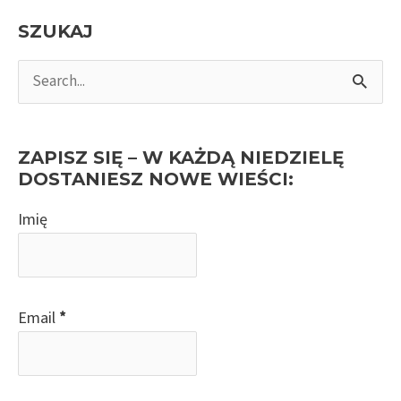
SZUKAJ
S
e
a
r
ZAPISZ SIĘ – W KAŻDĄ NIEDZIELĘ
c
DOSTANIESZ NOWE WIEŚCI:
h
Imię
f
o
r
:
Email
*