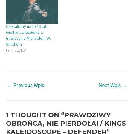
e
n
s
e
n
s
i
n
s
i
n
s
i
n
n
i
n
n
e
n
n
e
w
n
e
w
w
e
Czekaliśmy na to 10 lat –
w
w
i
w
w
i
n
w
wielkie uwielbienie w
i
n
d
i
Gliwicach z Michaelem W.
n
d
o
n
d
o
w
d
Smithem
o
w
)
o
In "muzyka"
w
)
w
)
)
Post
←
Previous Wpis
Next Wpis
→
navigation
1 THOUGHT ON “PRAWDZIWY
OBROŃCA, NIE PIERDOŁA! / KINGS
KALEIDOSCOPE – DEFENDER”