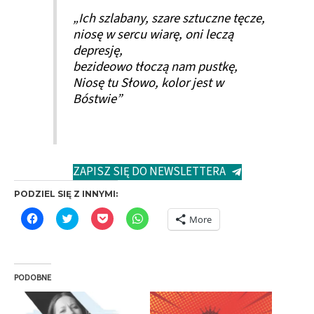
„Ich szlabany, szare sztuczne tęcze,
niosę w sercu wiarę, oni leczą
depresję,
bezideowo tłoczą nam pustkę,
Niosę tu Słowo, kolor jest w
Bóstwie”
ZAPISZ SIĘ DO NEWSLETTERA
PODZIEL SIĘ Z INNYMI:
C
C
C
C
More
l
l
l
l
i
i
i
i
c
c
c
c
k
k
k
k
t
t
t
t
o
o
o
o
PODOBNE
s
s
s
s
h
h
h
h
a
a
a
a
r
r
r
r