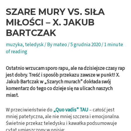
SZARE MURY VS. SIŁA
MIŁOŚCI – X. JAKUB
BARTCZAK
muzyka
,
teledysk
/ By
mateo
/
5 grudnia 2020
/
1 minute
of reading
Ostatnio wrzucam sporo rapu, ale na dzisiejsze czasy rap
jest dobry. Treść i sposób przekazu zawsze w punkt! X.
Jakub Bartczak w „Szarych murach” dokłada swój
komentarz do tego co dzieje się na ulicach naszych
miast.
W przeciwieństwie do
„Quo vadis” TAU
– całość jest
mniej patetyczna, ale nie mniej szczera i emocjonalna.
Świetnie przekaz teledysku i kawałka podsumowuje
cytat umieszczony w opisie: