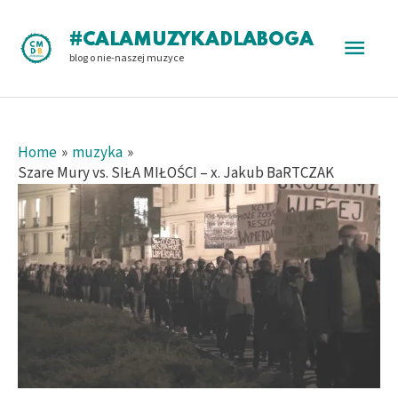
Skip
to
Main
#CALAMUZYKADLABOGA
content
blog o nie-naszej muzyce
Men
Home
muzyka
Szare Mury vs. SIŁA MIŁOŚCI – x. Jakub BaRTCZAK