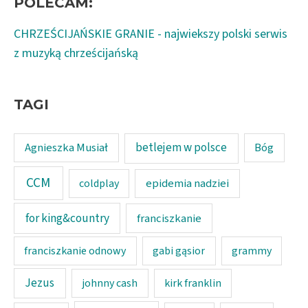
POLECAM:
CHRZEŚCIJAŃSKIE GRANIE - najwiekszy polski serwis
z muzyką chrześcijańską
TAGI
Agnieszka Musiał
betlejem w polsce
Bóg
CCM
epidemia nadziei
coldplay
for king&country
franciszkanie
franciszkanie odnowy
gabi gąsior
grammy
Jezus
johnny cash
kirk franklin