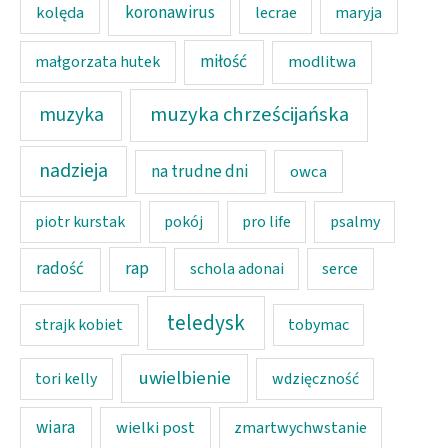
koronawirus
kolęda
lecrae
maryja
miłość
modlitwa
małgorzata hutek
muzyka chrześcijańska
muzyka
nadzieja
na trudne dni
owca
piotr kurstak
pokój
pro life
psalmy
rap
radość
schola adonai
serce
teledysk
strajk kobiet
tobymac
uwielbienie
tori kelly
wdzięczność
wiara
wielki post
zmartwychwstanie