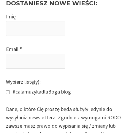
c
DOSTANIESZ NOWE WIEŚCI:
h
Imię
f
o
r
:
Email
*
Wybierz listę(y):
#calamuzykadlaBoga blog
Dane, o które Cię proszę będą służyły jedynie do
wysyłania newslettera. Zgodnie z wymogami RODO
zawsze masz prawo do wypisania się / zmiany lub