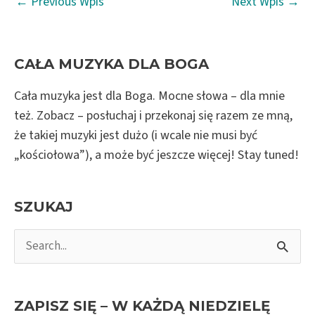
←
Previous Wpis
Next Wpis
→
navigation
CAŁA MUZYKA DLA BOGA
Cała muzyka jest dla Boga. Mocne słowa – dla mnie
też. Zobacz – posłuchaj i przekonaj się razem ze mną,
że takiej muzyki jest dużo (i wcale nie musi być
„kościołowa”), a może być jeszcze więcej! Stay tuned!
SZUKAJ
S
e
a
r
ZAPISZ SIĘ – W KAŻDĄ NIEDZIELĘ