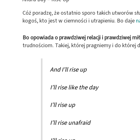
Cóż poradzę, że ostatnio sporo takich utworów sł
kogoś, kto jest w ciemności i utrapieniu. Bo daje
n
Bo opowiada o prawdziwej relacji i prawdziwej mił
trudnościom. Takiej, której pragniemy i do której d
And I’ll rise up
I’ll rise like the day
I’ll rise up
I’ll rise unafraid