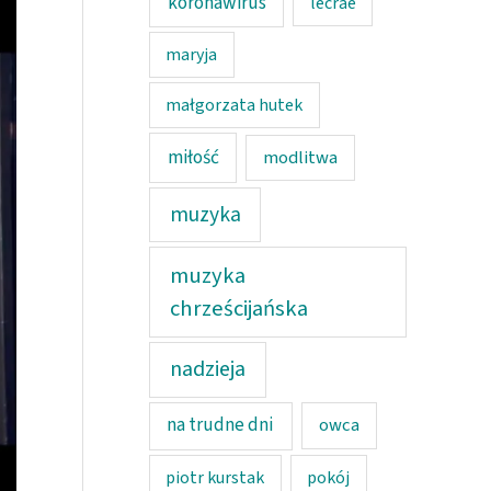
koronawirus
lecrae
maryja
małgorzata hutek
miłość
modlitwa
muzyka
muzyka
chrześcijańska
nadzieja
na trudne dni
owca
piotr kurstak
pokój