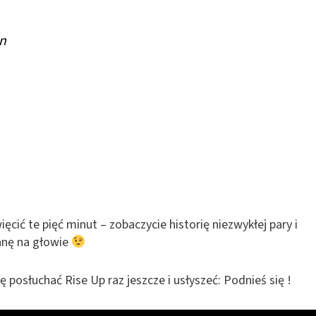
in
ęcić te pięć minut – zobaczycie historię niezwykłej pary i
anę na głowie
lę posłuchać Rise Up raz jeszcze i usłyszeć: Podnieś się !