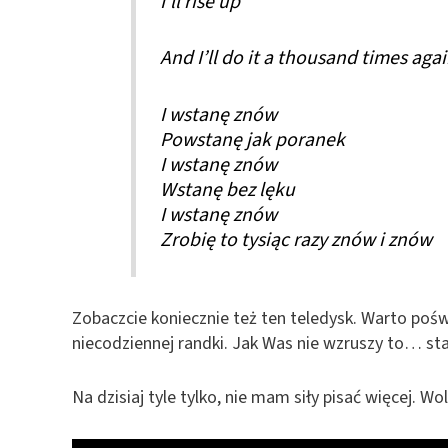
I’ll rise up
And I’ll do it a thousand times aga
I wstanę znów
Powstanę jak poranek
I wstanę znów
Wstanę bez lęku
I wstanę znów
Zrobię to tysiąc razy znów i znów
Zobaczcie koniecznie też ten teledysk. Warto poświ
niecodziennej randki. Jak Was nie wzruszy to… st
Na dzisiaj tyle tylko, nie mam siły pisać więcej. Wo