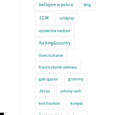
betlejem w polsce
Bóg
CCM
coldplay
epidemia nadziei
for king&country
franciszkanie
franciszkanie odnowy
gabi gąsior
grammy
Jezus
johnny cash
kolęda
kirk franklin