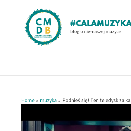
Skip
to
content
#CALAMUZYK
blog o nie-naszej muzyce
Home
muzyka
Podnieś się! Ten teledysk za 