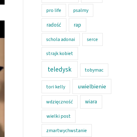
pro life
psalmy
rap
radość
schola adonai
serce
strajk kobiet
teledysk
tobymac
uwielbienie
tori kelly
wiara
wdzięczność
wielki post
zmartwychwstanie