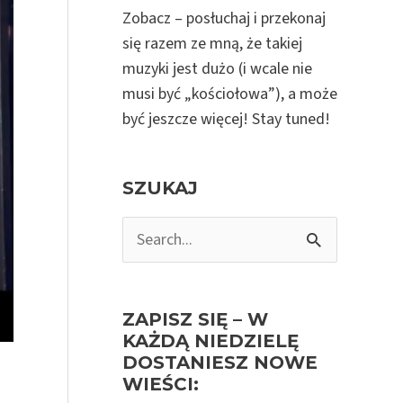
Zobacz – posłuchaj i przekonaj
się razem ze mną, że takiej
muzyki jest dużo (i wcale nie
musi być „kościołowa”), a może
być jeszcze więcej! Stay tuned!
SZUKAJ
S
e
a
r
ZAPISZ SIĘ – W
c
KAŻDĄ NIEDZIELĘ
h
DOSTANIESZ NOWE
f
WIEŚCI: