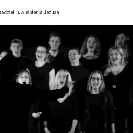
dziei i uwielbienia Jezusa!