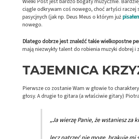
Wielki Post jest bardzo bogaty muzycznie. Bardzie
ciągle odkrywam coś nowego, choć artyści raczej 
pasycjnych (jak np. Deus Meus o którym już
pisałe
nowego.
Dlatego dobrze jest znaleźć takie wielkopostne per
mają niezwykły talent do robienia muzyki dobrej 
TAJEMNICA KRZ
Pierwsze co zostanie Wam w głowie to charaktery
głosy. A drugie to gitara (a właściwie gitary) Piot
„Ja wierzę Panie, że wstaniesz za ki
lecz patrzeć nie mogę, brakuje mi si