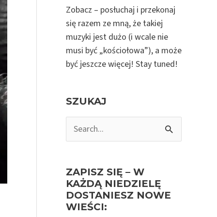
Zobacz – posłuchaj i przekonaj
się razem ze mną, że takiej
muzyki jest dużo (i wcale nie
musi być „kościołowa”), a może
być jeszcze więcej! Stay tuned!
SZUKAJ
S
e
a
r
ZAPISZ SIĘ – W
c
KAŻDĄ NIEDZIELĘ
h
DOSTANIESZ NOWE
f
WIEŚCI: