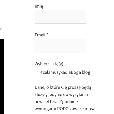
o
Imię
r
:
i.
Email
*
Wybierz listę(y):
#calamuzykadlaBoga blog
Dane, o które Cię proszę będą
służyły jedynie do wysyłania
newslettera. Zgodnie z
wymogami RODO zawsze masz