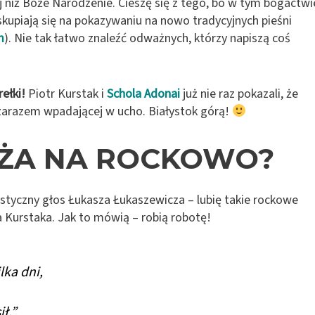
j niż Boże Narodzenie. Cieszę się z tego, bo w tym bogactwi
skupiają się na pokazywaniu na nowo tradycyjnych pieśni
m
). Nie tak łatwo znaleźć odważnych, którzy napiszą coś
ełki!
Piotr Kurstak i
Schola Adonai
już nie raz pokazali, że
i zarazem wpadającej w ucho. Białystok górą!
YŻA NA ROCKOWO?
styczny głos Łukasza Łukaszewicza – lubię takie rockowe
ra Kurstaka. Jak to mówią – robią robotę!
lka dni,
ł.”