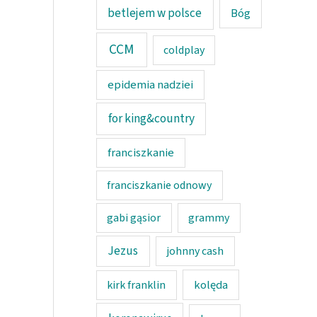
betlejem w polsce
Bóg
CCM
coldplay
epidemia nadziei
for king&country
franciszkanie
franciszkanie odnowy
gabi gąsior
grammy
Jezus
johnny cash
kolęda
kirk franklin