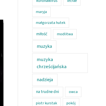
koronawirus
lecrae
maryja
małgorzata hutek
miłość
modlitwa
muzyka
muzyka
chrześcijańska
nadzieja
na trudne dni
owca
piotr kurstak
pokój