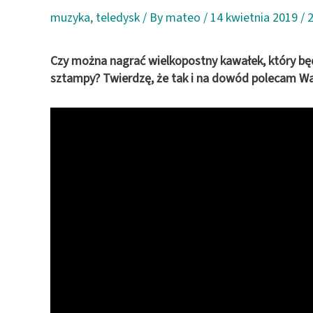
muzyka
,
teledysk
/ By
mateo
/
14 kwietnia 2019
/
2
Czy można nagrać wielkopostny kawałek, który będz
sztampy? Twierdzę, że tak i na dowód polecam Wa