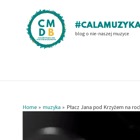
Skip
to
content
#CALAMUZYK
blog o nie-naszej muzyce
Home
muzyka
Płacz Jana pod Krzyżem na ro