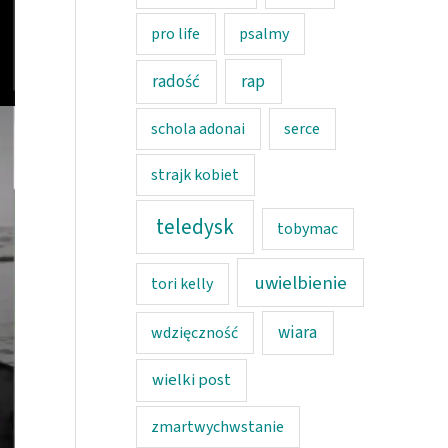
pro life
psalmy
rap
radość
schola adonai
serce
strajk kobiet
teledysk
tobymac
uwielbienie
tori kelly
wiara
wdzięczność
wielki post
zmartwychwstanie